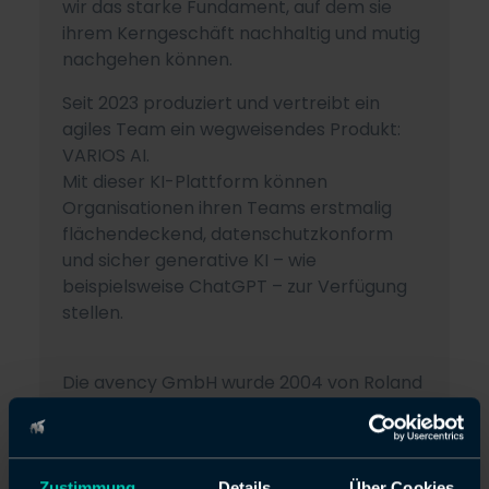
wir das starke Fundament, auf dem sie
ihrem Kerngeschäft nachhaltig und mutig
nachgehen können.
Seit 2023 produziert und vertreibt ein
agiles Team ein wegweisendes Produkt:
VARIOS AI.
Mit dieser KI-Plattform können
Organisationen ihren Teams erstmalig
flächendeckend, datenschutzkonform
und sicher generative KI – wie
beispielsweise ChatGPT – zur Verfügung
stellen.
Die avency GmbH wurde 2004 von Roland
Albers gegründet und wird heute von
Hendrik Walter als Geschäftsführer
geleitet, der von einem erfahrenen
Management-Team unterstützt wird. Seit
Zustimmung
Details
Über Cookies