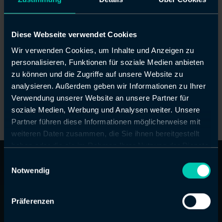
2023 sind wir mit einer Niederlassung in
Bayreuth vertreten und seit 2024 findet
man ein weiteres Büro von avency direkt
Diese Webseite verwendet Cookies
am Hafen in Münster.
Wir verwenden Cookies, um Inhalte und Anzeigen zu
personalisieren, Funktionen für soziale Medien anbieten
Als Teil der internationalen Sequotech-
zu können und die Zugriffe auf unsere Website zu
Unternehmensgruppe profitieren wir seit
analysieren. Außerdem geben wir Informationen zu Ihrer
Januar 2024 zudem von dem
Verwendung unserer Website an unsere Partner für
weitreichenden Know-how unserer
soziale Medien, Werbung und Analysen weiter. Unsere
Schweizer Schwesterunternehmen.
Partner führen diese Informationen möglicherweise mit
weiteren Daten zusammen, die Sie ihnen bereitgestellt
haben oder die sie im Rahmen Ihrer Nutzung der Dienste
gesammelt haben.
Einwilligungsauswahl
Notwendig
Präferenzen
Gründung
Standorte
2004 in Telgte
Ostbevern,