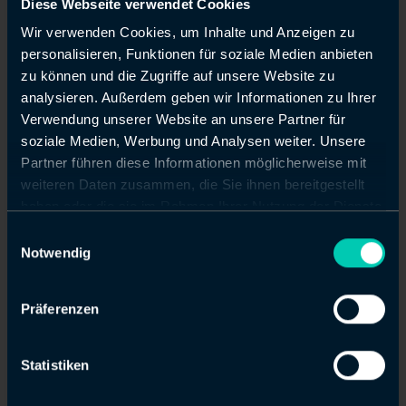
Diese Webseite verwendet Cookies
Wir verwenden Cookies, um Inhalte und Anzeigen zu
Wir sind Forcepoint
personalisieren, Funktionen für soziale Medien anbieten
Accredited Service
zu können und die Zugriffe auf unsere Website zu
Partner
analysieren. Außerdem geben wir Informationen zu Ihrer
Verwendung unserer Website an unsere Partner für
Wir sind offiziell der erste und
soziale Medien, Werbung und Analysen weiter. Unsere
bislang einzige Forcepoint
Partner führen diese Informationen möglicherweise mit
Accredited Service Partner
weiteren Daten zusammen, die Sie ihnen bereitgestellt
(ASP) für Deutschland,
haben oder die sie im Rahmen Ihrer Nutzung der Dienste
Österreich und die Schweiz
gesammelt haben.
Einwilligungsauswahl
Notwendig
Präferenzen
Als Service Partner
haben wir einen
direkten Draht zum
Statistiken
Produktmanagement