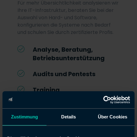
Für mehr Übersichtlichkeit analysieren wir
Ihre IT-Infrastruktur, beraten Sie bei der
Auswahl von Hard- und Software,
konfigurieren die Systeme nach Bedarf
und schulen Sie durch zertifizierte Profis.
Analyse, Beratung,
Betriebsunterstützung
Audits und Pentests
Training
Beratung vereinbaren
Zustimmung
Details
Über Cookies