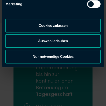
und 3rd-Level
Marketing
Support von
Forcepoint.
Cookies zulassen
Wir bieten Ihnen
unsere
kompetente
Auswahl erlauben
Unterstützung von
der ersten
Nur notwendige Cookies
Beratung über die
Implementierung
bis hin zur
kontinuierlichen
Betreuung im
Tagesgeschäft.