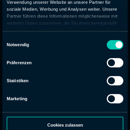
Verwendung unserer Website an unsere Partner für
Zurück zum Anfang
soziale Medien, Werbung und Analysen weiter. Unsere
Partner führen diese Informationen möglicherweise mit
weiteren Daten zusammen, die Sie ihnen bereitgestellt
haben oder die sie im Rahmen Ihrer Nutzung der Dienste
gesammelt haben.
Einwilligungsauswahl
Notwendig
Präferenzen
Statistiken
avency GmbH
Marketing
T:
+49 2532 9509-0
Hauptstraße 108
D-48346 Ostbevern
Leistungen
Cookies zulassen