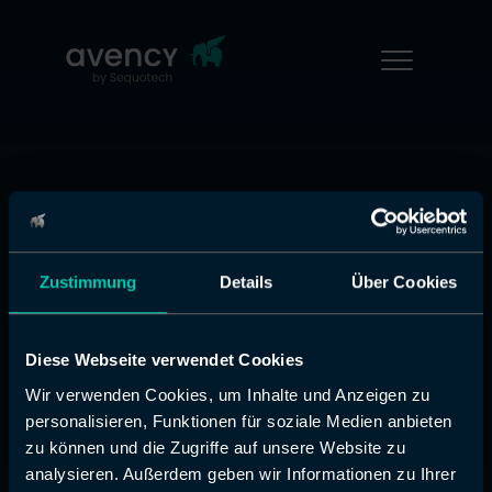
Error 404
Zustimmung
Details
Über Cookies
page not found
Keine Sorge, es liegt an uns.
Diese Webseite verwendet Cookies
Die von Ihnen aufgerufene Seite oder
Wir verwenden Cookies, um Inhalte und Anzeigen zu
Datei ist wohl nicht mehr vorhanden.
personalisieren, Funktionen für soziale Medien anbieten
zu können und die Zugriffe auf unsere Website zu
analysieren. Außerdem geben wir Informationen zu Ihrer